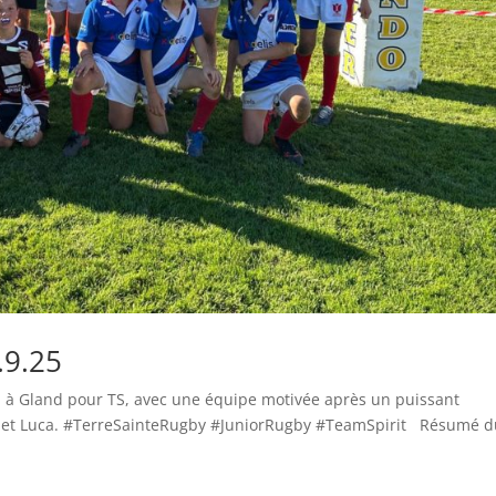
.9.25
on à Gland pour TS, avec une équipe motivée après un puissant
é et Luca. #TerreSainteRugby #JuniorRugby #TeamSpirit Résumé 